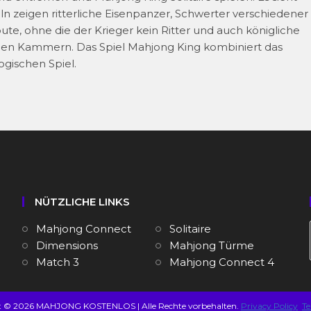
ln zeigen ritterliche Eisenpanzer, Schwerter verschiedener
te, ohne die der Krieger kein Ritter und auch königliche
lichen Kammern. Das Spiel Mahjong King kombiniert das
ogischen Spiel.
NÜTZLICHE LINKS
Mahjong Connect
Solitaire
Dimensions
Mahjong Türme
Match 3
Mahjong Connect 4
t © 2026 MAHJONG KOSTENLOS | Alle Rechte vorbehalten.
Privacy Policy
Te