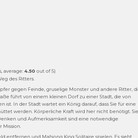
, average:
4.50
out of 5)
eg des Ritters.
fer gegen Feinde, gruselige Monster und andere Ritter, d
ße führt von einem kleinen Dorf zu einer Stadt, die von
. In der Stadt wartet ein König darauf, dass Sie für eine
ttet werden. Körperliche Kraft wird hier nicht benötigt. Si
 Denken und Aufmerksamkeit sind eine notwendige
 Mission.
d entfernen und Mahjong King Solitaire spielen. Es sieht