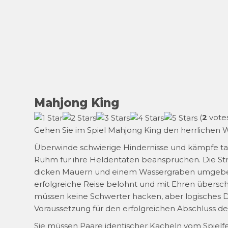
Mahjong King
(
2
votes
Gehen Sie im Spiel Mahjong King den herrlichen W
Überwinde schwierige Hindernisse und kämpfe tap
Ruhm für ihre Heldentaten beanspruchen. Die Stra
dicken Mauern und einem Wassergraben umgeben ist
erfolgreiche Reise belohnt und mit Ehren überschü
müssen keine Schwerter hacken, aber logisches
Voraussetzung für den erfolgreichen Abschluss der
Sie müssen Paare identischer Kacheln vom Spielfel