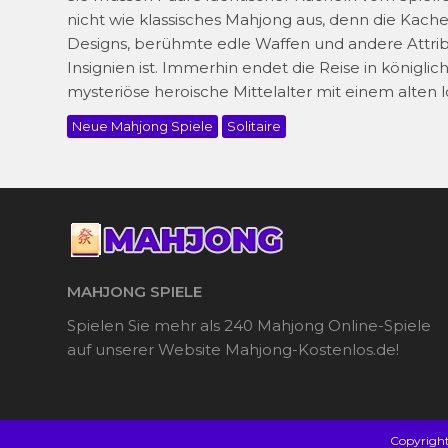
nicht wie klassisches Mahjong aus, denn die Kache
Designs, berühmte edle Waffen und andere Attribu
Insignien ist. Immerhin endet die Reise in könig
mysteriöse heroische Mittelalter mit einem alten l
Neue Mahjong Spiele
Solitaire
MAHJONG SPIELE
Spielen Sie mehr als 240 Mahjong Online-Spiele
auf unserer Website Mahjong-Kostenlos.de!
Copyrigh