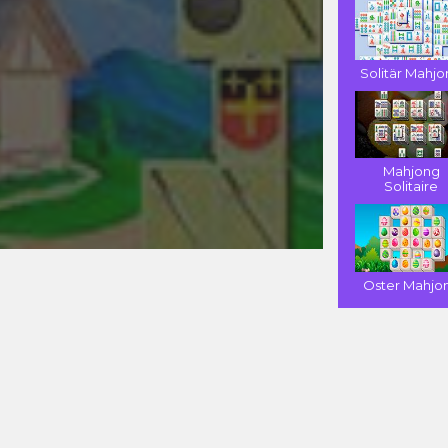
Solitär Mahj
Mahjong
Solitaire
Oster Mahjo