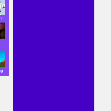
ong
ng