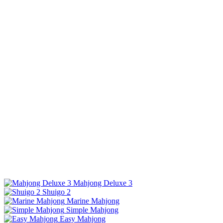
Mahjong Deluxe 3
Shuigo 2
Marine Mahjong
Simple Mahjong
Easy Mahjong