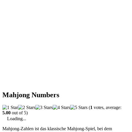
Mahjong Numbers
(
1
votes, average:
5.00
out of 5)
Loading...
Mahjong-Zahlen ist das klassische Mahjong-Spiel, bei dem