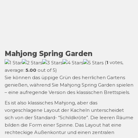
Mahjong Spring Garden
(
1
votes,
average:
5.00
out of 5)
Sie können das üppige Grün des herrlichen Gartens
genießen, während Sie Mahjong Spring Garden spielen
– eine aufregende Version des klassischen Brettspiels.
Es ist also klassisches Mahjong, aber das
vorgeschlagene Layout der Kacheln unterscheidet
sich von der Standard- “Schildkröte”. Die leeren Räume
bilden die Form einer Spinne. Das Layout hat eine
rechteckige Außenkontur und einen zentralen