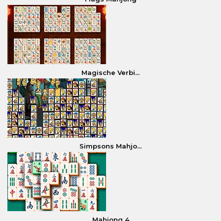
Magische Verbi...
Simpsons Mahjo...
Mahjong 4