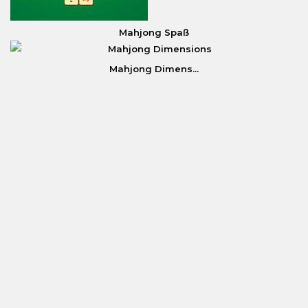
Mahjong Spaß
Mahjong Dimens...