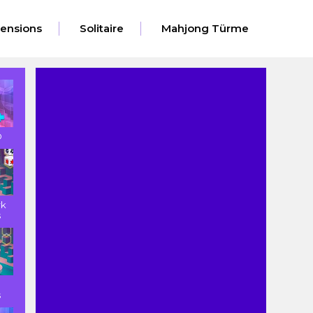
ensions
Solitaire
Mahjong Türme
D
rk
s
s