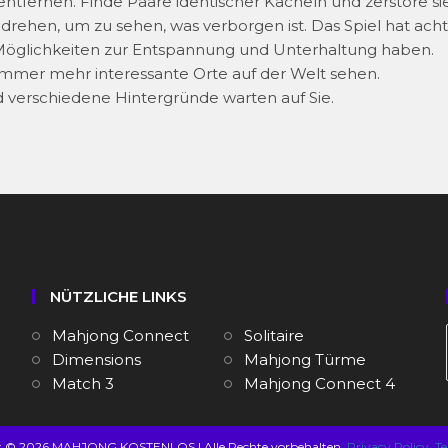
 entfernen. Finde Paare identischer Kacheln und zerstöre si
drehen, um zu sehen, was verborgen ist. Das Spiel hat acht
le Möglichkeiten zur Entspannung und Unterhaltung haben.
immer mehr interessante Orte auf der Welt sehen.
verschiedene Hintergründe warten auf Sie.
NÜTZLICHE LINKS
Mahjong Connect
Solitaire
Dimensions
Mahjong Türme
Match 3
Mahjong Connect 4
t © 2026 MAHJONG KOSTENLOS | Alle Rechte vorbehalten.
Privacy Policy
Te