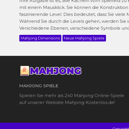
Ihre Aufgabe ist es, alle Kacheln vom Spielfeld zu
mit einem Mausklick. Sie können die Konstruktion 
faszinierende Level. Dies bedeutet, dass Sie vie
Während Sie durch die Levels gehen, werden Sie 
Verschiedene Ebenen, verschiedene Symbole und 
Mahjong Dimensions
Neue Mahjong Spiele
MAHJONG SPIELE
Spielen Sie mehr als 240 Mahjong Online-Spiele
auf unserer Website Mahjong-Kostenlos.de!
Copyrigh