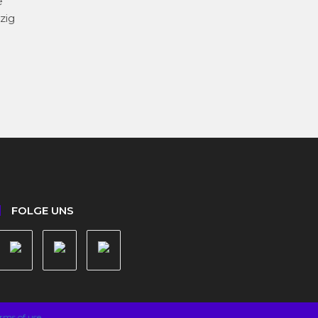
e
zig
FOLGE UNS
rms of use