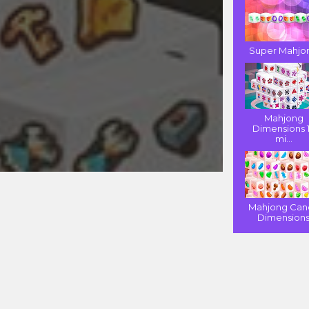
Super Mahjo
Mahjong
Dimensions 
mi...
Mahjong Can
Dimension