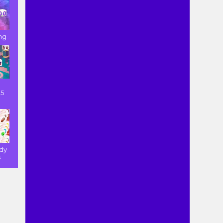
ng
15
dy
s