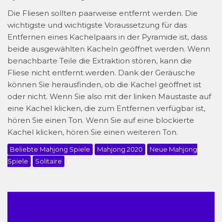
Die Fliesen sollten paarweise entfernt werden. Die
wichtigste und wichtigste Voraussetzung für das
Entfernen eines Kachelpaars in der Pyramide ist, dass
beide ausgewählten Kacheln geöffnet werden. Wenn
benachbarte Teile die Extraktion stören, kann die
Fliese nicht entfernt werden. Dank der Geräusche
können Sie herausfinden, ob die Kachel geöffnet ist
oder nicht. Wenn Sie also mit der linken Maustaste auf
eine Kachel klicken, die zum Entfernen verfügbar ist,
hören Sie einen Ton. Wenn Sie auf eine blockierte
Kachel klicken, hören Sie einen weiteren Ton.
Beliebte Mahjong Spiele
Mahjong 2020
Neue Mahjong
Spiele
Solitaire