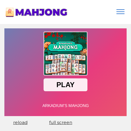
Togg
navi
reload
full screen