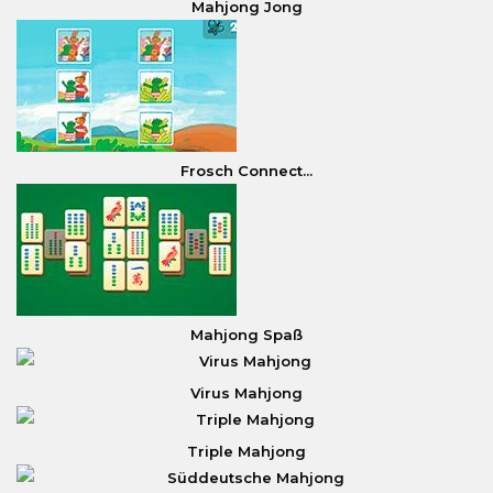
Mahjong Jong
Frosch Connect...
Mahjong Spaß
Virus Mahjong
Triple Mahjong